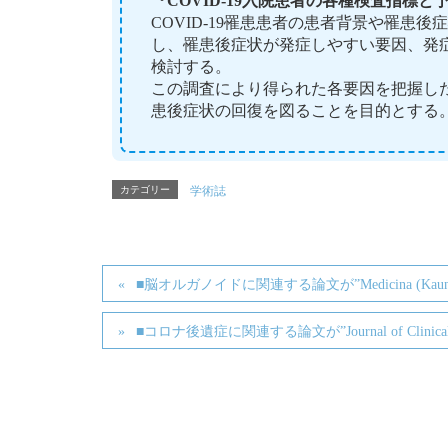
『COVID-19入院患者の各種検査指標
COVID-19罹患患者の患者背景や罹患
し、罹患後症状が発症しやすい要因、発
検討する。
この調査により得られた各要因を把握したう
患後症状の回復を図ることを目的とする
カテゴリー
学術誌
■脳オルガノイドに関連する論文が”Medicina (Ka
■コロナ後遺症に関連する論文が”Journal of Clinical