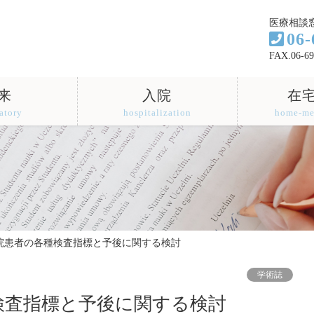
医療相談
06-
FAX.06-69
来
入院
在
atory
hospitalization
home-me
19入院患者の各種検査指標と予後に関する検討
学術誌
各種検査指標と予後に関する検討